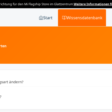
ichtung für den Mi Flagship Store im Glattzentrum
Weitere Informationen fi
Start
Wissensdatenbank
rten
gsart ändern?
?